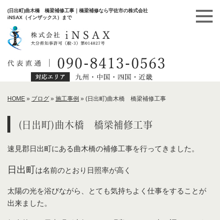
(日出町)曲木橋 橋梁補修工事｜橋梁補修なら宇佐市の株式会社
iNSAX（インザックス）まで
HOME
»
ブログ
»
施工事例
»
(日出町)曲木橋 橋梁補修工事
(日出町)曲木橋 橋梁補修工事
速見郡日出町にある曲木橋の補修工事を行ってきました。
日出町
は名前のとおり日照率が高く
太陽の光を浴びながら、とても気持ちよく仕事をすることが
出来ました。