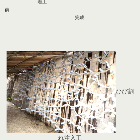
着工
前
完成
ひび割
れ注入工